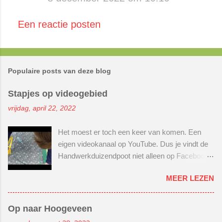
Een reactie posten
Populaire posts van deze blog
Stapjes op videogebied
vrijdag, april 22, 2022
Het moest er toch een keer van komen. Een
eigen videokanaal op YouTube. Dus je vindt de
Handwerkduizendpoot niet alleen op Facebook
(klik hier, klikker de klik) en Instagram (klik
MEER LEZEN
hier, klikker de klik) . Maar nu ook op YouTube.
Wel spannend hoor! Nog nooit een
instructievideo gemaakt. Maar goed, moed bij
Op naar Hoogeveen
elkaar rapen en gewoon beginnen. Er lag al een