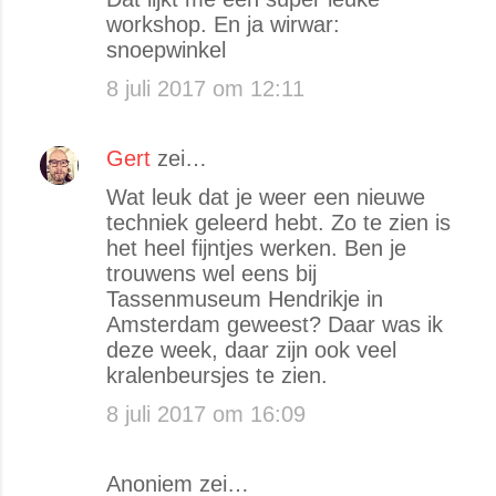
e
workshop. En ja wirwar:
a
snoepwinkel
c
8 juli 2017 om 12:11
t
i
e
Gert
zei…
s
Wat leuk dat je weer een nieuwe
techniek geleerd hebt. Zo te zien is
het heel fijntjes werken. Ben je
trouwens wel eens bij
Tassenmuseum Hendrikje in
Amsterdam geweest? Daar was ik
deze week, daar zijn ook veel
kralenbeursjes te zien.
8 juli 2017 om 16:09
Anoniem zei…