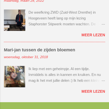
maandag, maart 28, 2022
tijdje 2 houten schaaltjes in mijn kast. Ooit
gescoord bij een tuincentrum in de buurt. Hier
De weefkring ZWD (Zuid-West Drenthe) in
wilde ik een kralenbord van maken. Je weet wel
Hoogeveen heeft lang op mijn lezing
zo'n bord, waarop je je kralenproject overal mee
Staphorster Stipwerk moeten wachten. De
naartoe kan nemen. Zonder dat je kralen door je
lezing stond gepland in maart 2020. En toen
hele tas gaan slingeren. Voor mijn eerste
MEER LEZEN
brak de corona uit... En kwam ik privé in zwaar
videoproject heb ik niet 1 video gemaakt, maar
weer... En daarna kwam ik privé in een
gelijk 3. Hihihihi, echt weer iets voor mij ;)
achtbaan waarin ik dit keer genoot van het
Groots en meeslepend, zal ik maar zeggen :)
Mari-jan tussen de zijden bloemen
uitzicht :) En nam ik niet altijd braaf mijn telefoon
En dan ook gelijk de wereld van het editen van
woensdag, oktober 31, 2018
op... Maar de weefkring gaf niet op en bleef mij
een video leren kennen. Editen is de video
volgen. Altijd vriendelijk en vol begrip. Wat ben ik
bewerken met een muziekje, voice over,
Ik liep met een geheimpje. Al een tijdje.
dankbaar dat ze hebben volgehouden en niet
stickers, tekst in je video etc. Nog nooit gedaan,
Inmiddels is alles in kannen en kruiken. En nu
opgaven. Dus had ik het er voor over om 2 uur
maar eens moet de eerste keer zijn ;) Benie...
mag ik het met jullie delen :) Ik heb een kleine
naar Hoogeveen te rijden in plaats van 1 uur.
bijdrage mogen leveren aan een nieuw
Wat kreeg ik een warm welkom. En wat een
MEER LEZEN
handwerkboek. Dit boek heet Silk flowers &
geïnteresseerd publiek. Heerlijk! Geniet effe
Zijdenbloem van Svetlana (Lana) Semenova.
mee met de volgende foto-impressie. Het was
Als bedankje heb ik één van de eerste
voor beide kanten de moeite waard om 2 jaar te