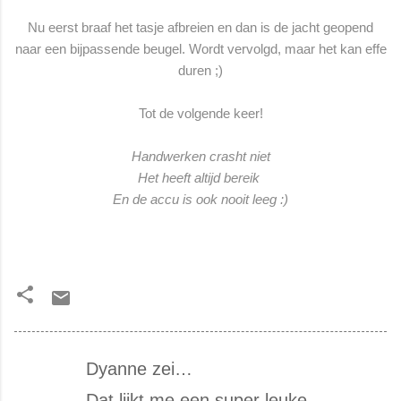
Nu eerst braaf het tasje afbreien en dan is de jacht geopend
naar een bijpassende beugel. Wordt vervolgd, maar het kan effe
duren ;)
Tot de volgende keer!
Handwerken crasht niet
Het heeft altijd bereik
En de accu is ook nooit leeg :)
Dyanne zei…
R
Dat lijkt me een super leuke