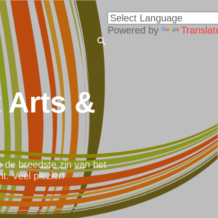
Powered by
Translat
 Arts &
n de breedste zin van het
. Veel plezier!