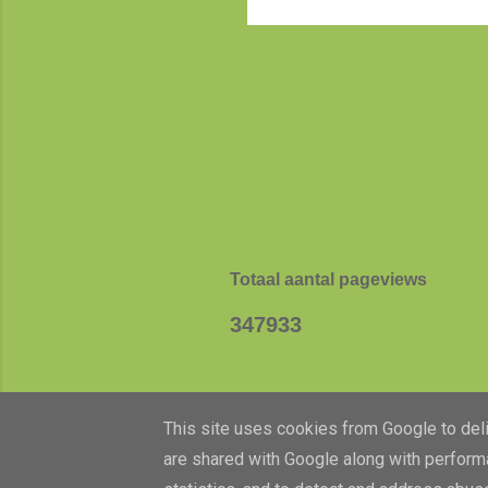
vak
Totaal aantal pageviews
3
4
7
9
3
3
This site uses cookies from Google to deliv
are shared with Google along with performa