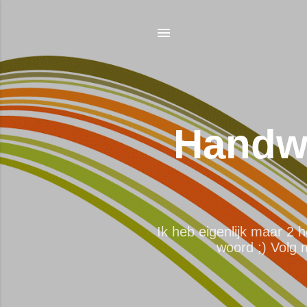
Handwe
Ik heb eigenlijk maar 2 
woord ;) Volg 