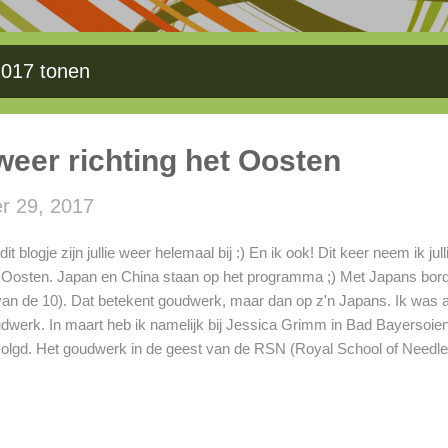
2017 tonen
eer richting het Oosten
r 29, 2017
dit blogje zijn jullie weer helemaal bij :) En ik ook! Dit keer neem ik ju
 Oosten. Japan en China staan op het programma ;) Met Japans bord
van de 10). Dat betekent goudwerk, maar dan op z'n Japans. Ik was a
dwerk. In maart heb ik namelijk bij Jessica Grimm in Bad Bayersoi
olgd. Het goudwerk in de geest van de RSN (Royal School of Needlew
eerd en enorm genoten. Wil je meer weten over het cursusaanbod van
ikker de klik) . Terug naar het Japans borduren. Thuis had ik het vol
ben mijn leven aan het beteren als het om huiswerk maken gaat ;) He
dag het bewolkt was, want het is alles goud dat er blinkt. Aan het ein