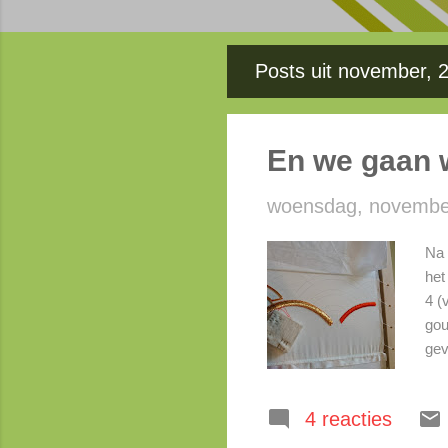
Posts uit november, 
P
o
s
En we gaan w
t
woensdag, novembe
s
Na 
het
4 (
gou
gev
gel
(kl
4 reacties
ik 
les