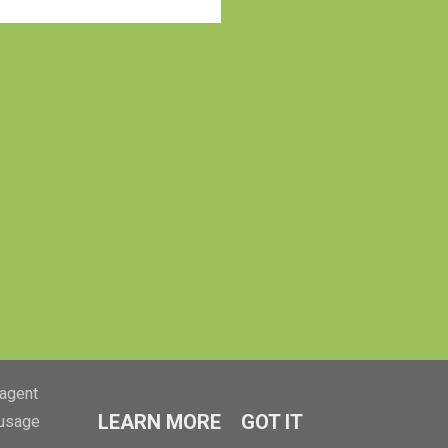
lgende les. Dus ik hoe...
-agent
LEARN MORE
GOT IT
 usage