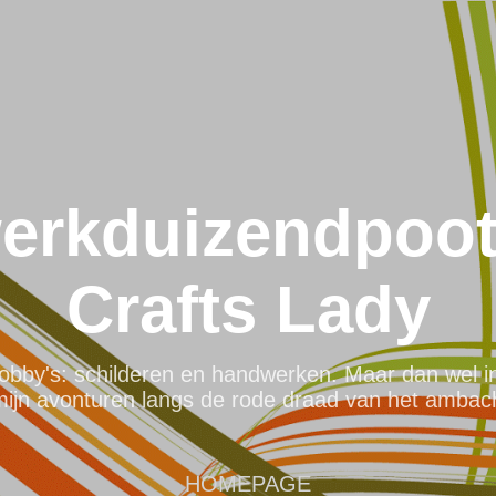
Doorgaan naar hoofdcontent
rkduizendpoot
Crafts Lady
hobby's: schilderen en handwerken. Maar dan wel i
mijn avonturen langs de rode draad van het ambacht
HOMEPAGE