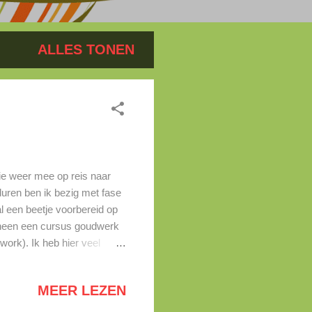
ALLES TONEN
llie weer mee op reis naar
uren ben ik bezig met fase
l een beetje voorbereid op
eneen een cursus goudwerk
ork). Ik heb hier veel
 Jessica? Klik dan hier
gende huiswerk gemaakt. Ja,
MEER LEZEN
t was maar goed dat op de
de van de lesdag had ik het