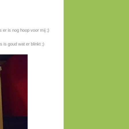
 er is nog hoop voor mij ;)
 is goud wat er blinkt ;)