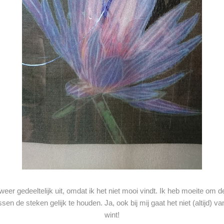
weer gedeeltelijk uit, omdat ik het niet mooi vindt. Ik heb moeite om 
sen de steken gelijk te houden. Ja, ook bij mij gaat het niet (altijd) 
wint!