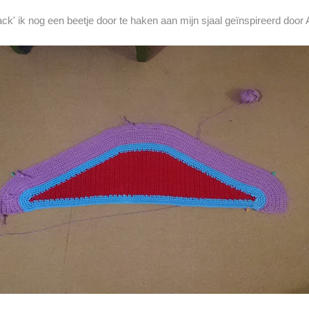
ck' ik nog een beetje door te haken aan mijn sjaal geïnspireerd door