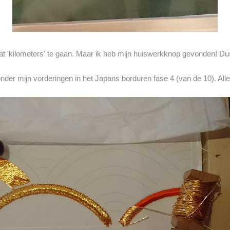
wat 'kilometers' te gaan. Maar ik heb mijn huiswerkknop gevonden! Dus
nder mijn vorderingen in het Japans borduren fase 4 (van de 10). Alles