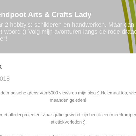
Doorgaan naar hoofdcontent
ndpoot Arts & Crafts Lady
ar 2 hobby's: schilderen en handwerken. Maar dan 
t woord ;) Volg mijn avonturen langs de rode draa
er!
k
2018
r de magische grens van 5000 views op mijn blog :) Helemaal top, wi
maanden geleden!
met allerlei projecten. Zoals jullie gewend zijn ben ik een meerkamper
atletiekverleden ;)