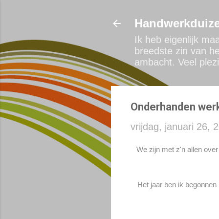
Handwerkduize
Ik heb eigenlijk ma
breedste zin van he
ambacht. Veel plezi
Onderhanden wer
vrijdag, januari 26, 
We zijn met z'n allen ove
Het jaar ben ik begonnen 