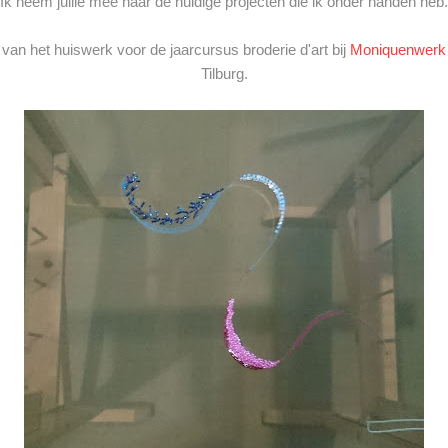
Ik neem jullie mee naar de huidige projecten die ik onder handen heb.
 van het huiswerk voor de jaarcursus broderie d'art bij
Moniquenwerk (k
Tilburg.