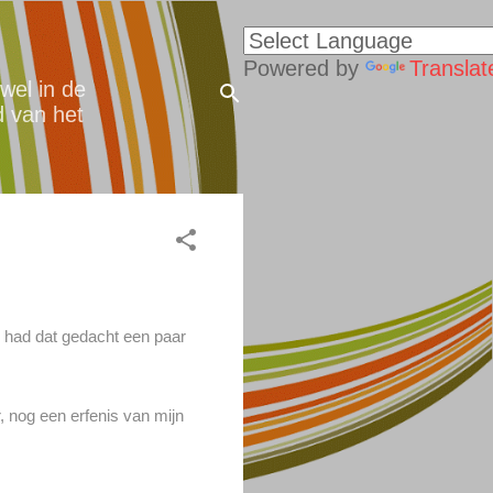
Powered by
Translat
wel in de
d van het
e had dat gedacht een paar
, nog een erfenis van mijn