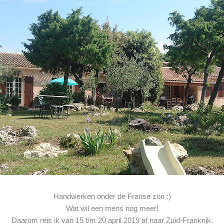
Handwerken onder de Franse zon :)
Wat wil een mens nog meer!
Daarom reis ik van 15 t/m 20 april 2019 af naar Zuid-Frankrijk.