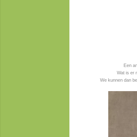
Een an
Wat is er
We kunnen dan beg