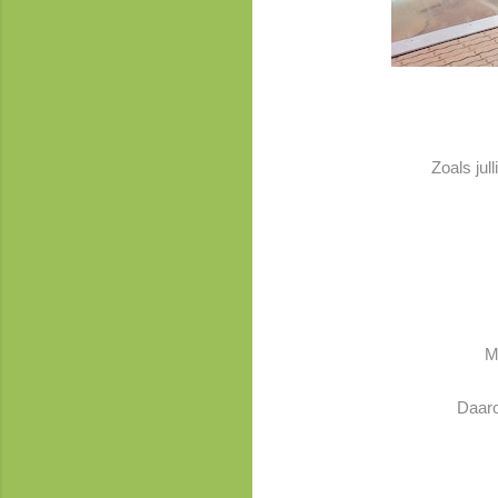
Zoals jul
M
Daaro