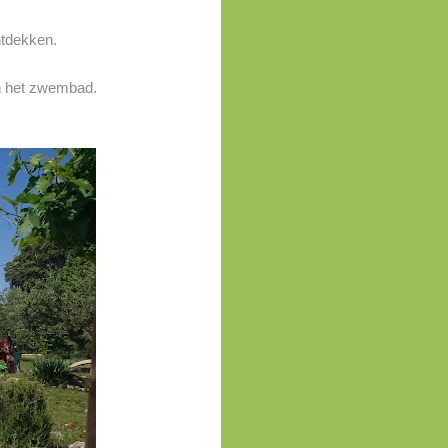
ntdekken.
aan het zwembad.