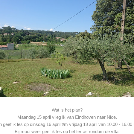
Wat is het plan?
Maandag 15 april vlieg ik van Eindhoven naar Nice.
 geef ik les op dinsdag 16 april t/m vrijdag 19 april van 10.00 - 16.00 
Bij mooi weer geef ik les op het terras rondom de villa.