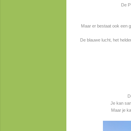
De Pr
Maar er bestaat ook een gl
De blauwe lucht, het helder
D
Je kan sam
Maar je ka