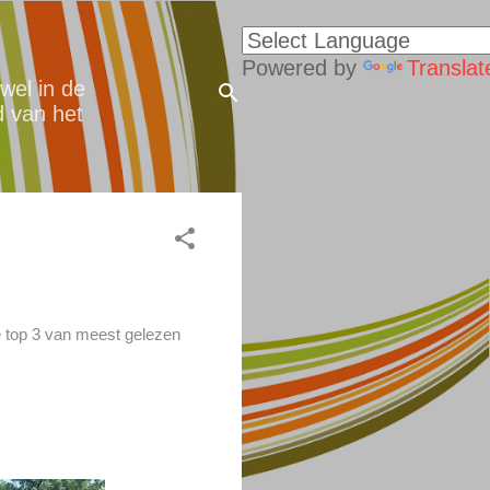
Powered by
Translat
wel in de
d van het
de top 3 van meest gelezen