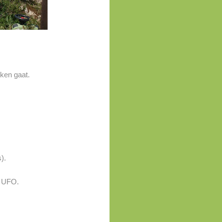
rken gaat.
).
e UFO.