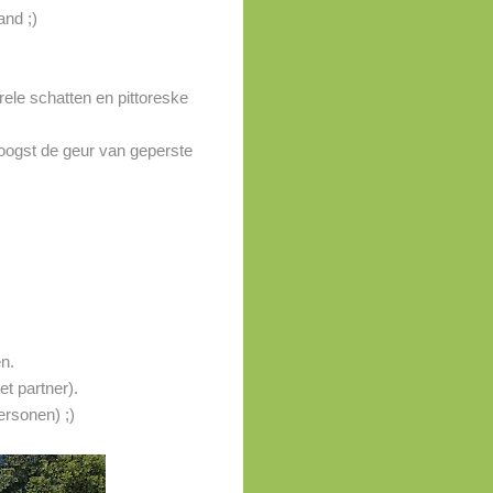
and ;)
rele schatten en pittoreske
enoogst de geur van geperste
n.
t partner).
ersonen) ;)