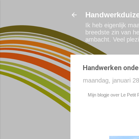
Handwerkduize
Ik heb eigenlijk ma
breedste zin van he
ambacht. Veel plezi
Handwerken onder
maandag, januari 28
Mijn blogje over Le Petit 