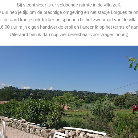
Bij slecht weer is er voldoende ruimte in de villa zelf.
 uur heb je tijd om de prachtige omgeving en het stadje Lorgues te o
Uiteraard kan je ook lekker ontspannen bij het zwembad van de villa.
16.00 uur mijn eigen handwerkje erbij en flaneer ik op het terras of 
Uiteraard ben ik dan nog wel bereikbaar voor vragen hoor ;)