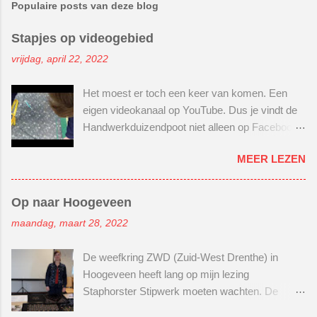
Populaire posts van deze blog
Stapjes op videogebied
vrijdag, april 22, 2022
Het moest er toch een keer van komen. Een
eigen videokanaal op YouTube. Dus je vindt de
Handwerkduizendpoot niet alleen op Facebook
(klik hier, klikker de klik) en Instagram (klik
MEER LEZEN
hier, klikker de klik) . Maar nu ook op YouTube.
Wel spannend hoor! Nog nooit een
instructievideo gemaakt. Maar goed, moed bij
Op naar Hoogeveen
elkaar rapen en gewoon beginnen. Er lag al een
maandag, maart 28, 2022
tijdje 2 houten schaaltjes in mijn kast. Ooit
gescoord bij een tuincentrum in de buurt. Hier
De weefkring ZWD (Zuid-West Drenthe) in
wilde ik een kralenbord van maken. Je weet wel
Hoogeveen heeft lang op mijn lezing
zo'n bord, waarop je je kralenproject overal mee
Staphorster Stipwerk moeten wachten. De
naartoe kan nemen. Zonder dat je kralen door je
lezing stond gepland in maart 2020. En toen
hele tas gaan slingeren. Voor mijn eerste