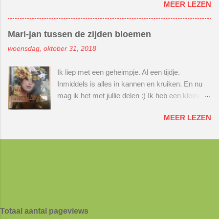
MEER LEZEN
brak de corona uit... En kwam ik privé in zwaar
videoproject heb ik niet 1 video gemaakt, maar
weer... En daarna kwam ik privé in een
gelijk 3. Hihihihi, echt weer iets voor mij ;)
achtbaan waarin ik dit keer genoot van het
Groots en meeslepend, zal ik maar zeggen :)
Mari-jan tussen de zijden bloemen
uitzicht :) En nam ik niet altijd braaf mijn telefoon
En dan ook gelijk de wereld van het editen van
woensdag, oktober 31, 2018
op... Maar de weefkring gaf niet op en bleef mij
een video leren kennen. Editen is de video
volgen. Altijd vriendelijk en vol begrip. Wat ben ik
bewerken met een muziekje, voice over,
Ik liep met een geheimpje. Al een tijdje.
dankbaar dat ze hebben volgehouden en niet
stickers, tekst in je video etc. Nog nooit gedaan,
Inmiddels is alles in kannen en kruiken. En nu
opgaven. Dus had ik het er voor over om 2 uur
maar eens moet de eerste keer zijn ;) Benie...
mag ik het met jullie delen :) Ik heb een kleine
naar Hoogeveen te rijden in plaats van 1 uur.
bijdrage mogen leveren aan een nieuw
Wat kreeg ik een warm welkom. En wat een
MEER LEZEN
handwerkboek. Dit boek heet Silk flowers &
geïnteresseerd publiek. Heerlijk! Geniet effe
Zijdenbloem van Svetlana (Lana) Semenova.
mee met de volgende foto-impressie. Het was
Als bedankje heb ik één van de eerste
voor beide kanten de moeite waard om 2 jaar te
exemplaren mogen ontvangen. Lana heeft
wachten. Bedankt dat jullie in mij bleven
gevraagd of 2 foto's van mij gepubliceerd
geloven! Ik zal dit niet snel vergeten. En ik
mochten worden in het boek. Daarom is het nu
kwam er weer achter hoe graag ik mijn kennis
mijn beurt om Lana te bedanken :) Dit doe ik
en kunde wil delen. Tot de volgende keer maar
door haar boek te bespreken. Toen ik het boek
weer! Handwerken crasht niet Het heeft altij...
Totaal aantal pageviews
op de deurmat viel, leek het meer op een