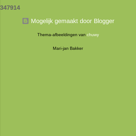
magazine dan een boek. Maar toen ik door het
3
4
7
9
1
4
boek bladerde, kwam ik er al snel achter dat het
bomvol informatie staat! Dat vind je niet zo snel
Mogelijk gemaakt door Blogger
in een magazine. Daarom noem ik het gewoon
een boek. Een boek dat prachtig is
Thema-afbeeldingen van
chuwy
vormgegeven. Met veel foto's en uitleg. Het
boek begint met een proloog waar Lana haar
Mari-jan Bakker
verhaal vertelt. Een fascinerend verhaal kan ik
jullie vertellen. Daa...