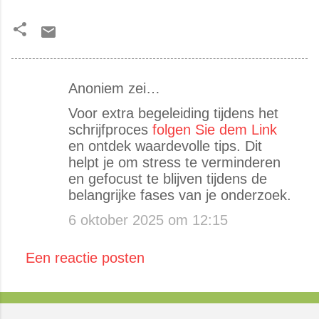
Anoniem zei…
R
Voor extra begeleiding tijdens het
e
schrijfproces
folgen Sie dem Link
a
en ontdek waardevolle tips. Dit
c
helpt je om stress te verminderen
t
en gefocust te blijven tijdens de
belangrijke fases van je onderzoek.
i
e
6 oktober 2025 om 12:15
s
Een reactie posten