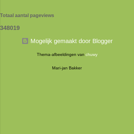
mijn beurt om Lana te bedanken :) Dit doe ik
en kunde wil delen. Tot de volgende keer maar
door haar boek te bespreken. Toen ik het boek
weer! Handwerken crasht niet Het heeft altij...
Totaal aantal pageviews
op de deurmat viel, leek het meer op een
magazine dan een boek. Maar toen ik door het
3
4
8
0
1
9
boek bladerde, kwam ik er al snel achter dat het
bomvol informatie staat! Dat vind je niet zo snel
Mogelijk gemaakt door Blogger
in een magazine. Daarom noem ik het gewoon
een boek. Een boek dat prachtig is
Thema-afbeeldingen van
chuwy
vormgegeven. Met veel foto's en uitleg. Het
boek begint met een proloog waar Lana haar
Mari-jan Bakker
verhaal vertelt. Een fascinerend verhaal kan ik
jullie vertellen. Daa...