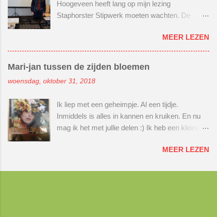
Hoogeveen heeft lang op mijn lezing
zo'n bord, waarop je je kralenproject overal mee
Staphorster Stipwerk moeten wachten. De
naartoe kan nemen. Zonder dat je kralen door je
lezing stond gepland in maart 2020. En toen
hele tas gaan slingeren. Voor mijn eerste
MEER LEZEN
brak de corona uit... En kwam ik privé in zwaar
videoproject heb ik niet 1 video gemaakt, maar
weer... En daarna kwam ik privé in een
gelijk 3. Hihihihi, echt weer iets voor mij ;)
achtbaan waarin ik dit keer genoot van het
Groots en meeslepend, zal ik maar zeggen :)
Mari-jan tussen de zijden bloemen
uitzicht :) En nam ik niet altijd braaf mijn telefoon
En dan ook gelijk de wereld van het editen van
woensdag, oktober 31, 2018
op... Maar de weefkring gaf niet op en bleef mij
een video leren kennen. Editen is de video
volgen. Altijd vriendelijk en vol begrip. Wat ben ik
bewerken met een muziekje, voice over,
Ik liep met een geheimpje. Al een tijdje.
dankbaar dat ze hebben volgehouden en niet
stickers, tekst in je video etc. Nog nooit gedaan,
Inmiddels is alles in kannen en kruiken. En nu
opgaven. Dus had ik het er voor over om 2 uur
maar eens moet de eerste keer zijn ;) Benie...
mag ik het met jullie delen :) Ik heb een kleine
naar Hoogeveen te rijden in plaats van 1 uur.
bijdrage mogen leveren aan een nieuw
Wat kreeg ik een warm welkom. En wat een
MEER LEZEN
handwerkboek. Dit boek heet Silk flowers &
geïnteresseerd publiek. Heerlijk! Geniet effe
Zijdenbloem van Svetlana (Lana) Semenova.
mee met de volgende foto-impressie. Het was
Als bedankje heb ik één van de eerste
voor beide kanten de moeite waard om 2 jaar te
exemplaren mogen ontvangen. Lana heeft
wachten. Bedankt dat jullie in mij bleven
gevraagd of 2 foto's van mij gepubliceerd
geloven! Ik zal dit niet snel vergeten. En ik
mochten worden in het boek. Daarom is het nu
kwam er weer achter hoe graag ik mijn kennis