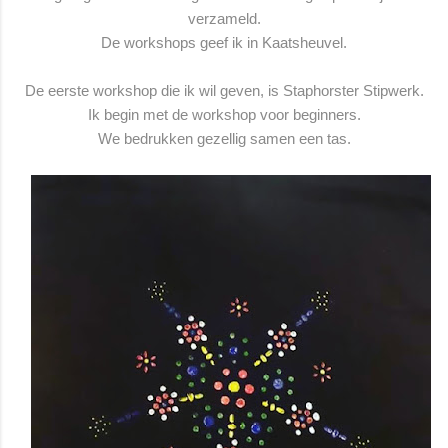
verzameld.
De workshops geef ik in Kaatsheuvel.
De eerste workshop die ik wil geven, is Staphorster Stipwerk.
Ik begin met de workshop voor beginners.
We bedrukken gezellig samen een tas.