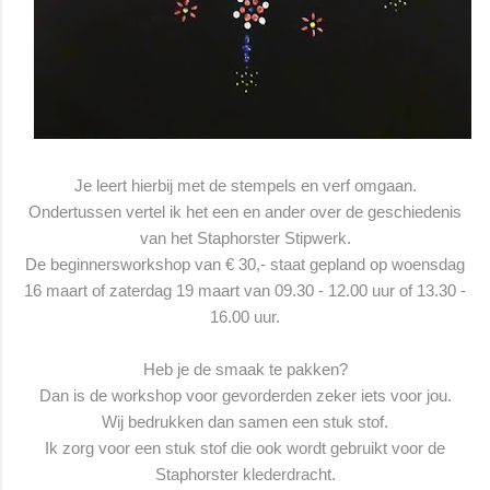
Je leert hierbij met de stempels en verf omgaan.
Ondertussen vertel ik het een en ander over de geschiedenis
van het Staphorster Stipwerk.
De beginnersworkshop van € 30,- staat gepland op woensdag
16 maart of zaterdag 19 maart van 09.30 - 12.00 uur of 13.30 -
16.00 uur.
Heb je de smaak te pakken?
Dan is de workshop voor gevorderden zeker iets voor jou.
Wij bedrukken dan samen een stuk stof.
Ik zorg voor een stuk stof die ook wordt gebruikt voor de
Staphorster klederdracht.