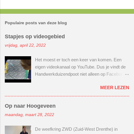
Populaire posts van deze blog
Stapjes op videogebied
vrijdag, april 22, 2022
Het moest er toch een keer van komen. Een
eigen videokanaal op YouTube. Dus je vindt de
Handwerkduizendpoot niet alleen op Facebook
(klik hier, klikker de klik) en Instagram (klik
MEER LEZEN
hier, klikker de klik) . Maar nu ook op YouTube.
Wel spannend hoor! Nog nooit een
instructievideo gemaakt. Maar goed, moed bij
Op naar Hoogeveen
elkaar rapen en gewoon beginnen. Er lag al een
maandag, maart 28, 2022
tijdje 2 houten schaaltjes in mijn kast. Ooit
gescoord bij een tuincentrum in de buurt. Hier
De weefkring ZWD (Zuid-West Drenthe) in
wilde ik een kralenbord van maken. Je weet wel