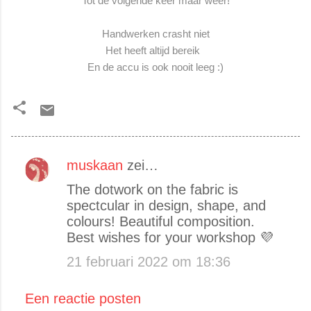
Tot de volgende keer maar weer!
Handwerken crasht niet
Het heeft altijd bereik
En de accu is ook nooit leeg :)
muskaan
zei…
R
The dotwork on the fabric is
e
spectcular in design, shape, and
a
colours! Beautiful composition.
c
Best wishes for your workshop 💜
t
21 februari 2022 om 18:36
i
e
Een reactie posten
s